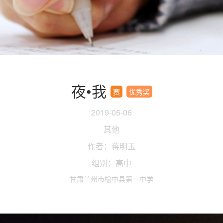
夜•我
赛
优秀奖
2019-05-06
其他
作者：蒋明玉
组别：高中
甘肃兰州市榆中县第一中学