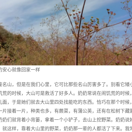
的安心就像回家一样
座名山，但是在我们心里，它可比那些名山厉害多了。别看它矮
饥荒的时候，大山可是救活了好多人。奶奶常说在闹饥荒的时候
儿面，于是她们就去大山里四处找能吃的东西。恰巧在那个时候
一片接着一片，种类也多，有蕨菜，有蒲公英，还有在松树下藏
奶奶们就背着小背篓，拿着一个小铲子，去山上挖野菜。奶奶说
，就这样，靠着大山里的野菜，奶奶那一辈的人都活了下来。我