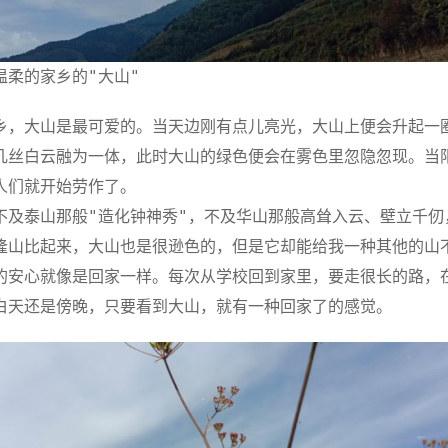
温柔的家乡的"大山"
乡，大山是最可爱的。当天边刚有点儿亮光，大山上便会升起一
几丝白云融为一体，此时大山的绿色便会在雾色里忽隐忽现。当
人们就开始劳作了。
不及泰山那般"造化钟神秀"，不及华山那般高耸入云、壁立千仞
隆山比起来，大山也是很逊色的，但是它却能给我一种其他的山
的安心就像是回家一样。每次从学校回到家里，要走很长的路，
白天还是傍晚，只要看到大山，就有一种回家了的感觉。