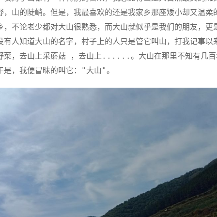
野，山的陡峭。但是，我最喜欢的还是我家乡那座矮小却又温柔
乡，不论老少都对大山很熟悉，而大山就似乎是我们的朋友，更
没有人知道大山的名字，村子上的人只是管它叫山，打我记事以
野菜，去山上采蘑菇 ，去山上......。大山在那里不知有几
于是，我便冒昧的叫它："大山"。