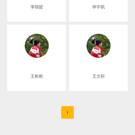
李晓妮
申宇帆
王彬彬
王文轩
1