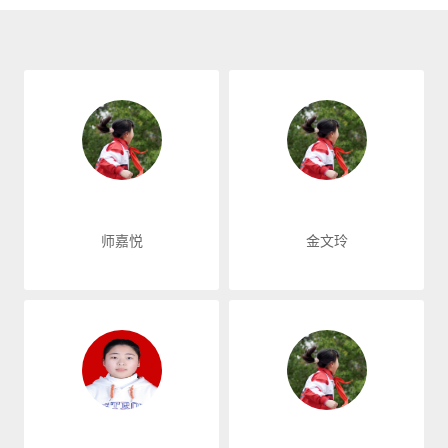
师嘉悦
金文玲