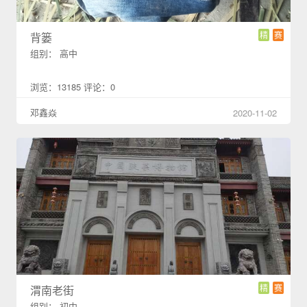
精
赛
背篓
组别： 高中
浏览：13185 评论：0
邓鑫焱
2020-11-02
精
赛
渭南老街
组别： 初中