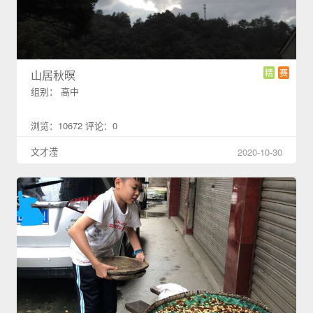
精
赛
山居秋暝
组别： 高中
浏览：10672 评论：0
文才滢
2020-10-30