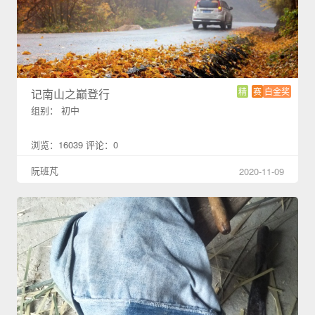
精
赛
白金奖
记南山之巅登行
组别： 初中
浏览：16039 评论：0
阮班芃
2020-11-09