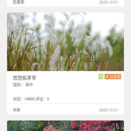
彭嘉荣
2020-10-31
精
赛
白金奖
悠悠板茅草
组别： 高中
浏览：14835 评论：0
伏彬
2020-10-31