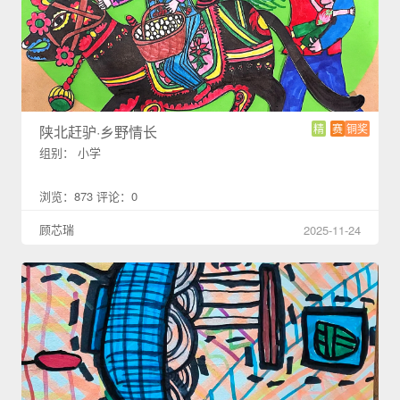
精
赛
铜奖
陕北赶驴·乡野情长
组别： 小学
浏览：873 评论：0
顾芯瑞
2025-11-24