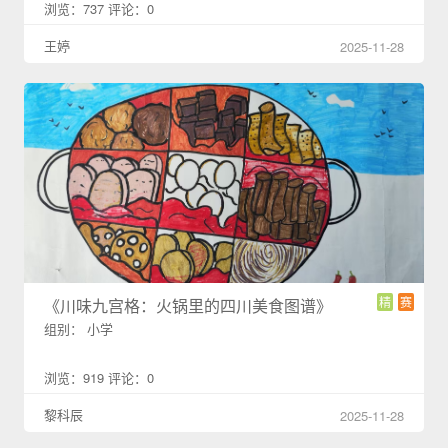
浏览：737 评论：0
王婷
2025-11-28
精
赛
《川味九宫格：火锅里的四川美食图谱》
组别： 小学
浏览：919 评论：0
黎科辰
2025-11-28