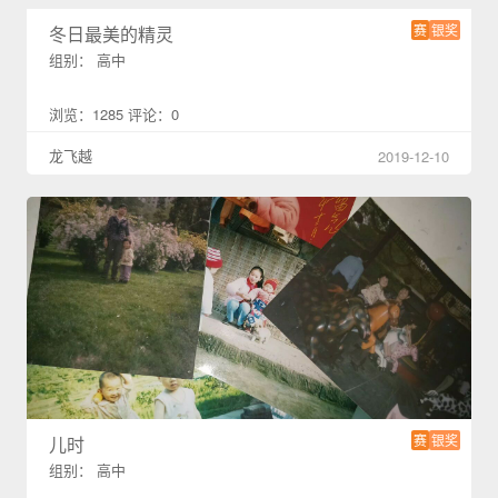
赛
银奖
冬日最美的精灵
组别： 高中
浏览：1285 评论：0
龙飞越
2019-12-10
赛
银奖
儿时
组别： 高中