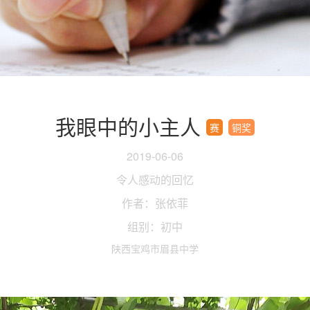
我眼中的小主人
赛
铜奖
2019-06-06
令人感动的回忆
作者：张依菲
组别：初中
陕西宝鸡市眉县中学