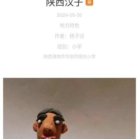
陕西汉子
赛
2024-05-30
地方特色
作者：杨子浈
组别：小学
陕西渭南市华阴市城关小学