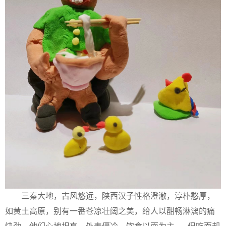
三秦大地，古风悠远，陕西汉子性格澄澈，淳朴憨厚，
如黄土高原，别有一番苍凉壮阔之美，给人以酣畅淋漓的痛