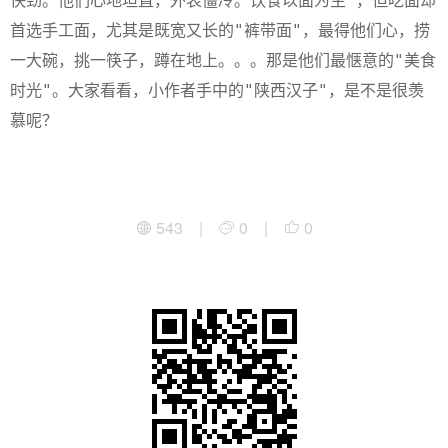
快劲。他们心地坦直，外表僵冷。饮食以面为主 ，但吃面却
首选手工面，尤其是既宽又长的"裤带面"，最得他们心，捞
一大碗，挑一筷子，蹲在地上。。。那是他们最惬意的"美食
时光"。大家看看，小作者手中的"陕西汉子"，是不是很羡
慕呢？
543 |
0 |
0