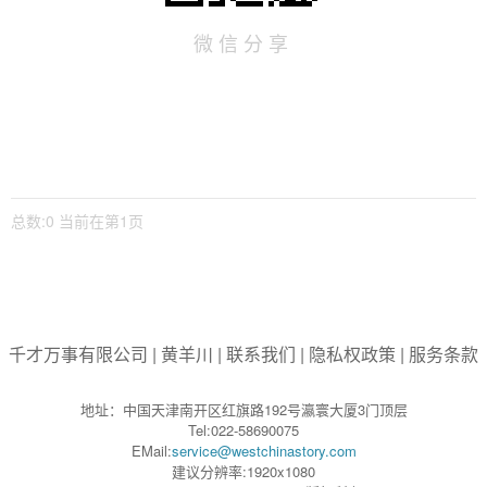
微信分享
总数:0 当前在第1页
千才万事有限公司
|
黄羊川
|
联系我们
|
隐私权政策
|
服务条款
地址：中国天津南开区红旗路192号瀛寰大厦3门顶层
Tel:022-58690075
EMail:
service@westchinastory.com
建议分辨率:1920x1080