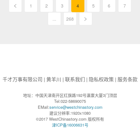
<
1
2
3
4
5
6
7
>
...
268
千才万事有限公司
|
黄羊川
|
联系我们
|
隐私权政策
|
服务条款
地址：中国天津南开区红旗路192号瀛寰大厦3门顶层
Tel:022-58690075
EMail:
service@westchinastory.com
建议分辨率:1920x1080
©2017 WestChinastory.com 版权所有
津ICP备16006631号