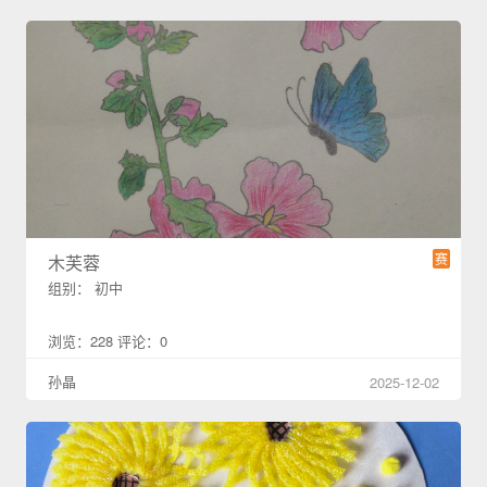
赛
木芙蓉
组别： 初中
浏览：228 评论：0
孙晶
2025-12-02