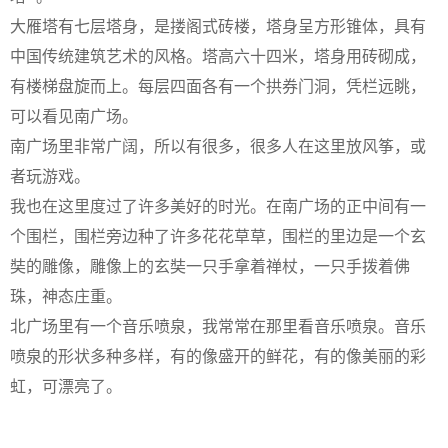
大雁塔有七层塔身，是搂阁式砖楼，塔身呈方形锥体，具有
中国传统建筑艺术的风格。塔高六十四米，塔身用砖砌成，
有楼梯盘旋而上。每层四面各有一个拱券门洞，凭栏远眺，
可以看见南广场。

南广场里非常广阔，所以有很多，很多人在这里放风筝，或
者玩游戏。

我也在这里度过了许多美好的时光。在南广场的正中间有一
个围栏，围栏旁边种了许多花花草草，围栏的里边是一个玄
奘的雕像，雕像上的玄奘一只手拿着禅杖，一只手拨着佛
珠，神态庄重。

北广场里有一个音乐喷泉，我常常在那里看音乐喷泉。音乐
喷泉的形状多种多样，有的像盛开的鲜花，有的像美丽的彩
虹，可漂亮了。