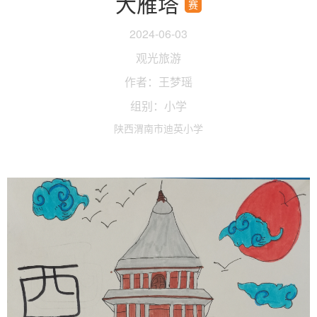
大雁塔
赛
2024-06-03
观光旅游
作者：王梦瑶
组别：小学
陕西渭南市迪英小学