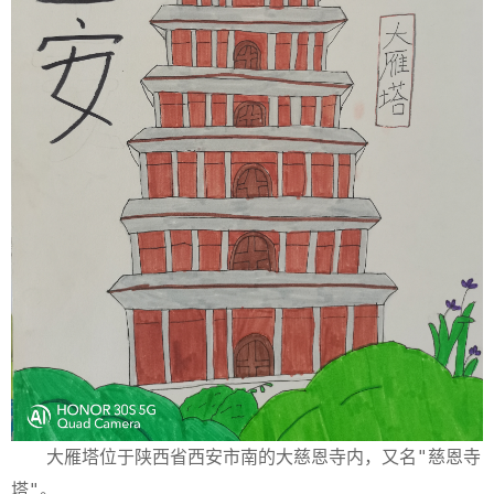
大雁塔位于陕西省西安市南的大慈恩寺内，又名"慈恩寺
塔"。
